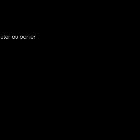
uter au panier