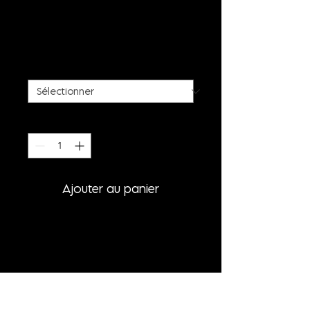
STALACTITE PRINT
TURTLENECK BLACK
Prix
85,00 €
SIZE
*
Quantité
*
Ajouter au panier
PRODUCT INFORMATION
- LONG SLEEVE TURTLENECK
- STALACTITE ALLOVER PRINT
BLACK